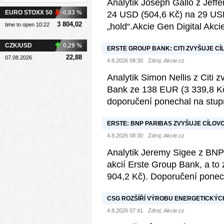
Analytik Joseph Gallo z Jeffer
EURO STOXX 50
-0,83 %
24 USD (504,6 Kč) na 29 USD
3 804,02
time to open 10:22
„hold“.Akcie Gen Digital Akc
CZK/USD
0,29 %
ERSTE GROUP BANK: CITI ZVYŠUJE CÍ
22,88
07.08.2026
4.8.2026 08:30
Zdroj:
Akcie.cz
Analytik Simon Nellis z Citi 
Bank ze 138 EUR (3 339,8 Kč
doporučení ponechal na stupn
ERSTE: BNP PARIBAS ZVYŠUJE CÍLOVO
DOPORUČENÍM „NEUTRAL“
4.8.2026 08:30
Zdroj:
Akcie.cz
Analytik Jeremy Sigee z BNP 
akcií Erste Group Bank, a t
904,2 Kč). Doporučení ponecha
CSG ROZŠÍŘÍ VÝROBU ENERGETICKÝCH 
EUR
4.8.2026 07:41
Zdroj:
Akcie.cz