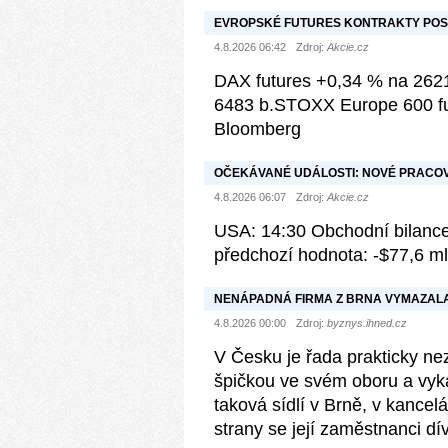
EVROPSKÉ FUTURES KONTRAKTY POSI
4.8.2026 06:42
Zdroj:
Akcie.cz
DAX futures +0,34 % na 2621
6483 b.STOXX Europe 600 fut
Bloomberg
OČEKÁVANÉ UDÁLOSTI: NOVÉ PRACOVN
4.8.2026 06:07
Zdroj:
Akcie.cz
USA: 14:30 Obchodní bilance 
předchozí hodnota: -$77,6 ml
NENÁPADNÁ FIRMA Z BRNA VYMAZALA
MILIARD. VYVÍJÍ SOFTWARE, KTERÝ HL
4.8.2026 00:00
Zdroj:
byznys.ihned.cz
V Česku je řada prakticky ne
špičkou ve svém oboru a vyka
taková sídlí v Brně, v kancel
strany se její zaměstnanci dív