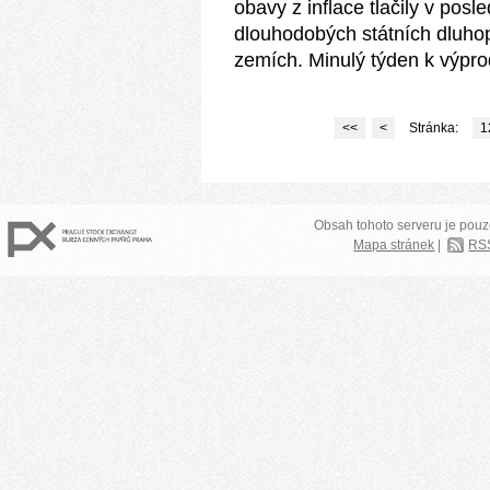
obavy z inflace tlačily v po
dlouhodobých státních dluhop
zemích. Minulý týden k výprod
<<
<
Stránka:
1
Obsah tohoto serveru je pouz
Mapa stránek
|
RS