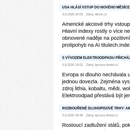
USA HLÁSÍ VSTUP DO NOVÉHO MĚSÍCE
3.8.2026 20:03
Zdroj:
Akcie.cz
Americké akciové trhy vstoup
Hlavní indexy rostly o více n
obnovené naděje na pozitivn
protipohyb na AI titulech.Index
S VÝVOZEM ELEKTROODPADU PŘICHÁZÍ
CHCE VÍC VYUŽÍVAT EVROPA I USA
3.8.2026 19:02
Zdroj:
byznys.ihned.cz
Evropa si dlouho nechávala u
jednou dovezla. Zejména vysl
zdroj lithia, kobaltu, mědi, 
Elektroodpad přestává být j
ROZBOUŘENÉ DLUHOPISOVÉ TRHY: AM
SÁZCE JE VŠAK JEJÍ DŮVĚRYHODNOS
3.8.2026 18:48
Zdroj:
byznys.ihned.cz
Rostoucí zadlužení států, pok