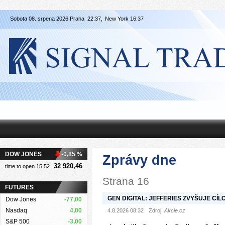
Sobota 08. srpena 2026 Praha
22:37,
New York
16:37
DOW JONES
-0,85 %
Zprávy dne
32 920,46
time to open 15:52
Strana 16
FUTURES
GEN DIGITAL: JEFFERIES ZVYŠUJE CÍL
Dow Jones
-77,00
Nasdaq
4,00
DOPORUČENÍ „HOLD“
4.8.2026 08:32
Zdroj:
Akcie.cz
S&P 500
-3,00