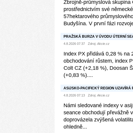
Zbrojně-průmyslová skupina
prostřednictvím své německé 
57hektarového průmyslového
Budyšína. V první fázi rozvoje 
PRAŽSKÁ BURZA V ÚVODU ÚTERNÍ SE
4.8.2026 07:37
Zdroj:
Akcie.cz
Index PX přidává 0,28 % na 2
obchodování růstem, index PX
Colt CZ (+2,18 %), Doosan 
(+0,83 %)....
ASIJSKO-PACIFICKÝ REGION UZAVÍRÁ 
4.8.2026 07:13
Zdroj:
Akcie.cz
Námi sledované indexy v asij
seance obchodují převážně v
doprovázela zvýšená volatilit
ohledně...