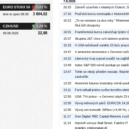
7.8.2026
EURO STOXX 50
-0,83 %
20:25
Zámoří uzavřelo v kladných číslech,
3 804,02
17:16
Pražská burza sestoupila z historické
time to open 08:38
16:22
„To se nestane za dva roky.“ Rheinmeta
říká šéf zbrojovky
CZK/USD
0,29 %
16:01
Frankfurtská burza zakončuje týden r
22,88
08.08.2026
15:37
Skupina J&T chce vzít útokem pražské
15:16
V USA nečekaně zaniklo 23 tisíc praco
14:47
V americké ekonomice v červenci neč
14:22
Liberecký kraj vypsal soutěž na zajišt
13:49
Index S&P 500 mírně posiluje po slabš
13:47
Tohle se nikdy předtím nestalo. Washi
zaskočilo
13:20
Americké futures kontrakty mírně posil
13:11
Ford odhalil jméno svého levného elek
12:50
USA: Trh práce - v červenci ubylo 23 
12:05
Vývoj měnových párů: EUR/CZK 24,2
12:05
Vývoj cen komodit: Stříbro (+4,46 %), 
11:17
Gen Digital: RBC Capital Markets zvy
11:14
Hackeři versus Wall Street. Falešní IT
praktiky zdokonaluje AI