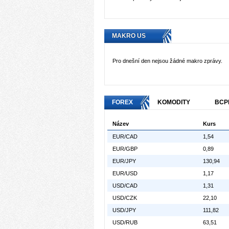
MAKRO US
Pro dnešní den nejsou žádné makro zprávy.
FOREX
KOMODITY
BCP
Název
Kurs
EUR/CAD
1,54
EUR/GBP
0,89
EUR/JPY
130,94
EUR/USD
1,17
USD/CAD
1,31
USD/CZK
22,10
USD/JPY
111,82
USD/RUB
63,51