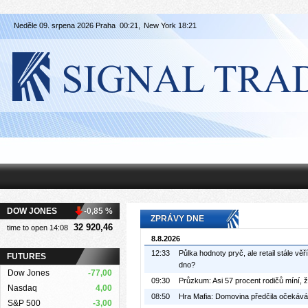
Neděle 09. srpena 2026 Praha
00:21,
New York
18:21
DOW JONES
-0,85 %
ZPRÁVY DNE
32 920,46
time to open 14:08
8.8.2026
12:33
Půlka hodnoty pryč, ale retail stále vě
FUTURES
dno?
Dow Jones
-77,00
09:30
Průzkum: Asi 57 procent rodičů míní, ž
Nasdaq
4,00
08:50
Hra Mafia: Domovina předčila očekávání
S&P 500
-3,00