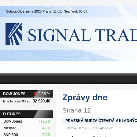
Sobota 08. srpena 2026 Praha
11:03,
New York
05:03
DOW JONES
-0,85 %
Zprávy dne
32 920,46
time to open 03:26
Strana 12
FUTURES
PRAŽSKÁ BURZA OTEVÍRÁ V KLADNÝ
Dow Jones
-77,00
Nasdaq
4,00
5.8.2026 07:33
Zdroj:
Akcie.cz
S&P 500
-3,00