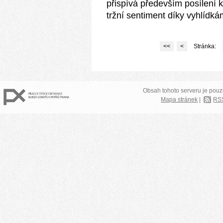
přispívá především posílení k
tržní sentiment díky vyhlíd
<<
<
Stránka:
Obsah tohoto serveru je pouz
Mapa stránek
|
RS