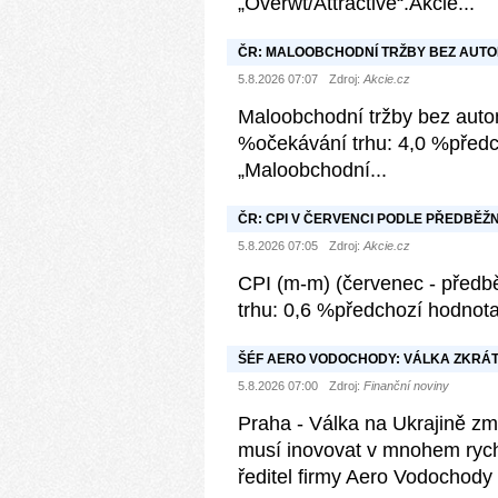
„Overwt/Attractive“.Akcie...
ČR: MALOOBCHODNÍ TRŽBY BEZ AUTOM
OČEKÁVÁNÍ +4,0 %
5.8.2026 07:07
Zdroj:
Akcie.cz
Maloobchodní tržby bez autom
%očekávání trhu: 4,0 %předch
„Maloobchodní...
ČR: CPI V ČERVENCI PODLE PŘEDBĚŽ
OČEKÁVÁNÍ
5.8.2026 07:05
Zdroj:
Akcie.cz
CPI (m-m) (červenec - předb
trhu: 0,6 %předchozí hodnota
ŠÉF AERO VODOCHODY: VÁLKA ZKRÁTI
5.8.2026 07:00
Zdroj:
Finanční noviny
Praha - Válka na Ukrajině změ
musí inovovat v mnohem rych
ředitel firmy Aero Vodochody 