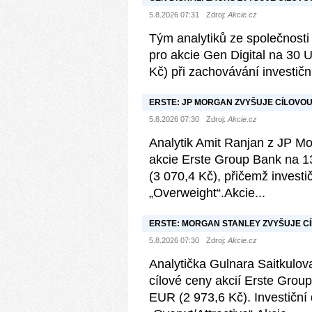
„NEUTRAL“
5.8.2026 07:31
Zdroj:
Akcie.cz
Tým analytiků ze společnosti 
pro akcie Gen Digital na 30 
Kč) při zachovávání investičn
ERSTE: JP MORGAN ZVYŠUJE CÍLOVO
„OVERWEIGHT“
5.8.2026 07:30
Zdroj:
Akcie.cz
Analytik Amit Ranjan z JP Mor
akcie Erste Group Bank na 1
(3 070,4 Kč), přičemž invest
„Overweight“.Akcie...
ERSTE: MORGAN STANLEY ZVYŠUJE C
NA „OVERWT/ATTRACTIVE“
5.8.2026 07:30
Zdroj:
Akcie.cz
Analytička Gulnara Saitkulov
cílové ceny akcií Erste Gro
EUR (2 973,6 Kč). Investiční