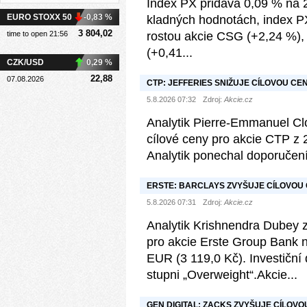
Index PX přidává 0,09 % na 2
EURO STOXX 50
-0,83 %
kladných hodnotách, index P
3 804,02
time to open 21:56
rostou akcie CSG (+2,24 %)
(+0,41...
CZK/USD
0,29 %
22,88
07.08.2026
CTP: JEFFERIES SNIŽUJE CÍLOVOU CE
5.8.2026 07:32
Zdroj:
Akcie.cz
Analytik Pierre-Emmanuel Clou
cílové ceny pro akcie CTP z
Analytik ponechal doporučení
ERSTE: BARCLAYS ZVYŠUJE CÍLOVOU 
„OVERWEIGHT“
5.8.2026 07:31
Zdroj:
Akcie.cz
Analytik Krishnendra Dubey z 
pro akcie Erste Group Bank 
EUR (3 119,0 Kč). Investičn
stupni „Overweight“.Akcie...
GEN DIGITAL: ZACKS ZVYŠUJE CÍLOV