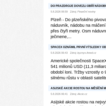
DO PRAZDROJE DOVEZLI OBŘÍ NÁDOB
5.8.2026 06:59
Zdroj:
Finanční noviny
Plzeň - Do plzeňského pivova
náduvník, nádobu na máčení
přes čtyři metry. Osm náduv
ječmene,...
SPACEX OZNÁMIL PRVNÍ VÝSLEDKY OD 
ALE NEJSPÍŠ NEZASTAVÍ
5.8.2026 06:43
Zdroj:
byznys.ihned.cz
Americké společnosti SpaceX k
541 milionů USD (11,3 miliar
období loni. Tržby vzrostly o
silnému růstu v oblasti satelit
ASIJSKÉ AKCIE ROSTOU NA MĚSÍČNÍ 
5.8.2026 06:41
Zdroj:
Akcie.cz
Asijské akcie rostou na nejv