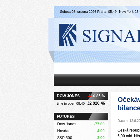
Sobota 08. srpena 2026 Praha
05:49,
New York
23:
DOW JONES
-0,85 %
Očekáv
32 920,46
time to open 08:40
bilanc
FUTURES
Datum: 12.6.2
Dow Jones
-77,00
Česká republi
Nasdaq
4,00
5,90 mld. Ně
S&P 500
-3,00