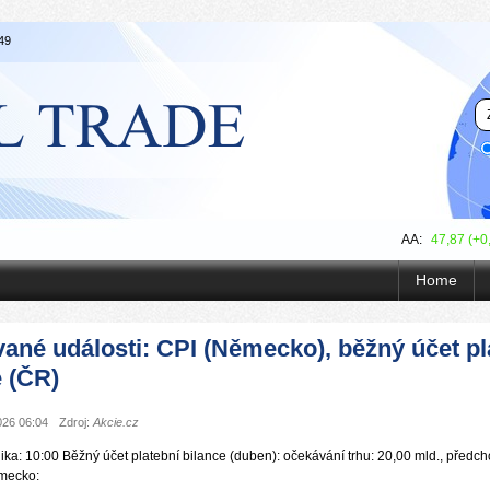
49
AA:
47,87 (+0
Home
ané události: CPI (Německo), běžný účet pl
e (ČR)
026 06:04
Zdroj:
Akcie.cz
ka: 10:00 Běžný účet platební bilance (duben): očekávání trhu: 20,00 mld., předch
mecko: