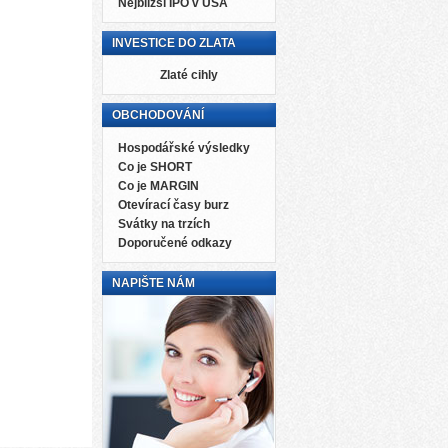
Nejbližší IPO v USA
INVESTICE DO ZLATA
Zlaté cihly
OBCHODOVÁNÍ
Hospodářské výsledky
Co je SHORT
Co je MARGIN
Otevírací časy burz
Svátky na trzích
Doporučené odkazy
NAPIŠTE NÁM