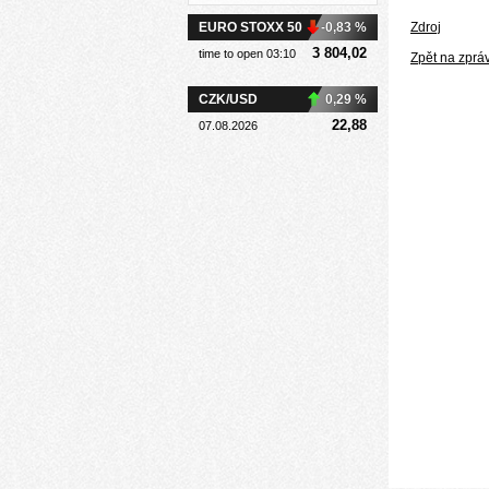
EURO STOXX 50
-0,83 %
Zdroj
3 804,02
time to open 03:10
Zpět na zprá
CZK/USD
0,29 %
22,88
07.08.2026