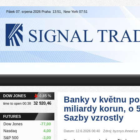
Pátek 07. srpena 2026 Praha
13:51,
New York
07:51
DOW JONES
-0,85 %
Banky v květnu po
32 920,46
time to open 00:38
miliardy korun, o 5
Sazby vzrostly
FUTURES
Dow Jones
-77,00
Nasdaq
4,00
Datum: 12.6.2026 06:40
Zdroj:
byznys.ihned.cz
S&P 500
-3,00