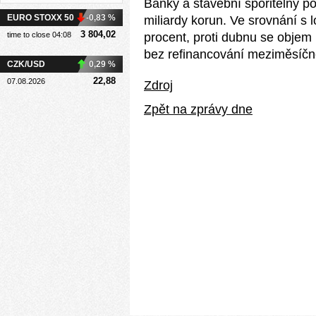
Banky a stavební spořitelny po
EURO STOXX 50
-0,83 %
miliardy korun. Ve srovnání s
3 804,02
time to close 04:08
procent, proti dubnu se objem 
bez refinancování meziměsíčně 
CZK/USD
0,29 %
22,88
07.08.2026
Zdroj
Zpět na zprávy dne