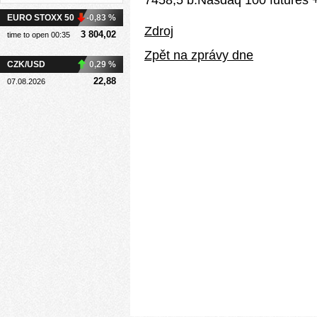
7458,5 b.Nasdaq 100 futures +
EURO STOXX 50
-0,83 %
Zdroj
3 804,02
time to open 00:35
Zpět na zprávy dne
CZK/USD
0,29 %
22,88
07.08.2026