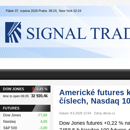
Pátek 07. srpena 2026 Praha
08:24,
New York
02:24
DOW JONES
-0,85 %
Americké futures 
32 920,46
time to open 06:05
číslech, Nasdaq 10
FUTURES
Datum: 8.6.2026 12:54
Zdroj:
Akcie.cz
Dow Jones
-77,00
Nasdaq
4,00
Dow Jones futures +0,22 % na
S&P 500
-3,00