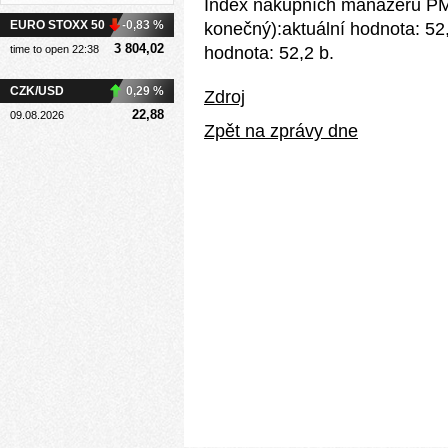
Index nákupních manažerů PMI 
EURO STOXX 50
-0,83 %
konečný):aktuální hodnota: 52
3 804,02
time to open 22:38
hodnota: 52,2 b.
CZK/USD
0,29 %
Zdroj
22,88
09.08.2026
Zpět na zprávy dne