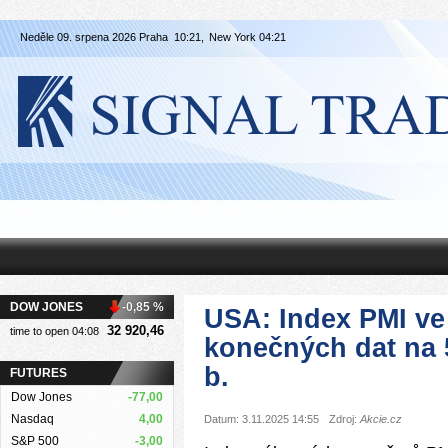
Neděle 09. srpena 2026 Praha
10:21,
New York
04:21
DOW JONES
-0,85 %
USA: Index PMI ve 
32 920,46
time to open 04:08
konečných dat na 5
b.
FUTURES
Dow Jones
-77,00
Nasdaq
4,00
Datum: 3.11.2025 14:55
Zdroj:
Akcie.cz
S&P 500
-3,00