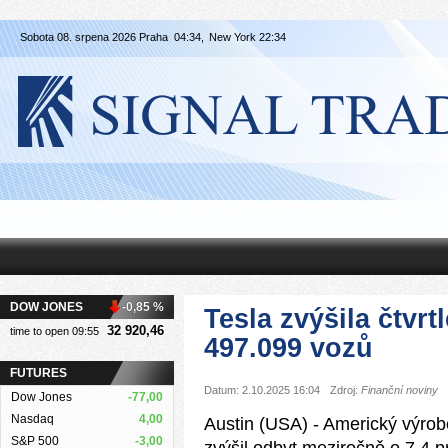
Sobota 08. srpena 2026 Praha
04:34,
New York
22:34
DOW JONES
-0,85 %
Tesla zvýšila čtvrt
32 920,46
time to open 09:55
497.099 vozů
FUTURES
Datum: 2.10.2025 16:04
Zdroj:
Finanční noviny
Dow Jones
-77,00
Nasdaq
4,00
Austin (USA) - Americký výrobce
S&P 500
-3,00