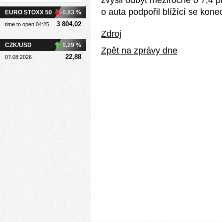
zvýšil odbyt meziročně o 7,4 
o auta podpořil blížící se kon
EURO STOXX 50
-0,83 %
3 804,02
time to open 04:25
Zdroj
CZK/USD
0,29 %
Zpět na zprávy dne
22,88
07.08.2026